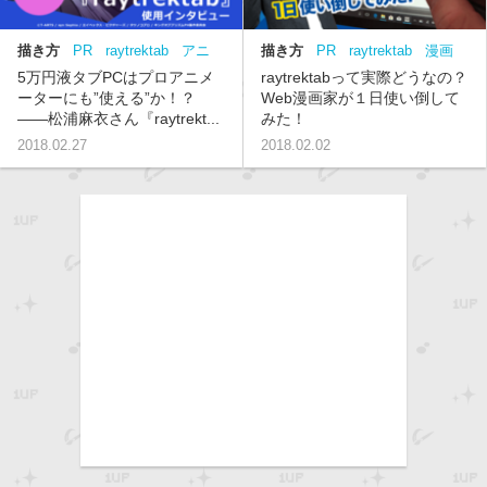
描き方
PR
raytrektab
アニ
描き方
PR
raytrektab
漫画
メ
5万円液タブPCはプロアニメ
raytrektabって実際どうなの？
ーターにも”使える”か！？
Web漫画家が１日使い倒して
――松浦麻衣さん『raytrekt...
みた！
2018.02.27
2018.02.02