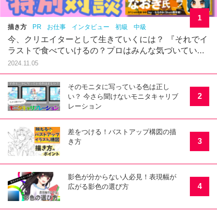
1
描き方
PR
お仕事
インタビュー
初級
中級
今、クリエイターとして生きていくには？ 『それでイ
ラストで食べていけるの？プロはみんな気づいてい...
2024.11.05
そのモニタに写っている色は正し
2
い？ 今さら聞けないモニタキャリブ
レーション
差をつける！バストアップ構図の描
3
き方
影色が分からない人必見！表現幅が
4
広がる影色の選び方