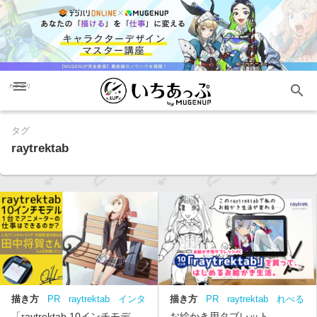
menu
search
カテゴリ
タグ
raytrektab
描き方
PR
raytrektab
インタ
描き方
PR
raytrektab
れべる
ビュー
アニメーター
キャラ
あっぷちゃん
「raytrektab 10インチモデ
お絵かき用タブレット