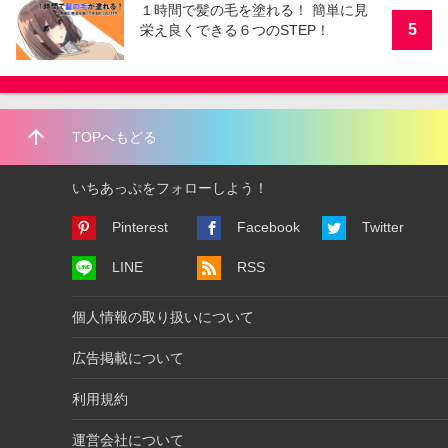
１時間で髪の毛を塗れる！ 簡単に見
5
栄え良くできる６つのSTEP！
arrow_upward
TOPへもどる
いちあっぷをフォローしよう！
Pinterest
Facebook
Twitter
LINE
RSS
個人情報の取り扱いについて
広告掲載について
利用規約
運営会社について