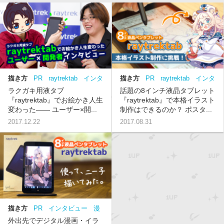
描き方
PR
raytrektab
インタ
描き方
PR
raytrektab
インタ
ビュー
ビュー
描き方
配色
デザイ
ラクガキ用液タブ
話題の8インチ液晶タブレット
ン
『raytrektab』でお絵かき人生
『raytrektab』で本格イラスト
変わった―― ユーザー×開...
制作はできるのか？ ポスタ...
2017.12.22
2017.08.31
描き方
PR
インタビュー
漫
画
raytrektab
外出先でデジタル漫画・イラ