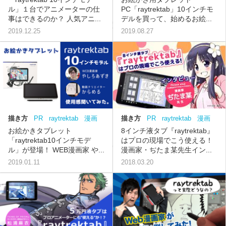
クターデザイン
ル」１台でアニメーターの仕
PC「raytrektab」10インチモ
事はできるのか？ 人気アニ...
デルを買って、始めるお絵...
2019.12.25
2019.08.27
描き方
PR
raytrektab
漫画
描き方
PR
raytrektab
漫画
アニメーション
インタビュ
インタビュー
お絵かきタブレット
8インチ液タブ『raytrektab』
ー
「raytrektab10インチモデ
はプロの現場でこう使える！
ル」が登場！ WEB漫画家 や...
漫画家・ぢたま某先生イン...
2019.01.11
2018.03.20