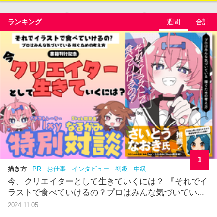
ランキング
週間
合計
1
描き方
PR
お仕事
インタビュー
初級
中級
今、クリエイターとして生きていくには？ 『それでイ
ラストで食べていけるの？プロはみんな気づいてい...
2024.11.05