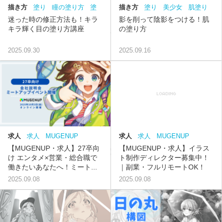
描き方
塗り
瞳の塗り方
塗
描き方
塗り
美少女
肌塗り
り方
目の塗り方
下塗り
影塗り
迷った時の修正方法も！キラ
影を削って陰影をつける！肌
キラ輝く目の塗り方講座
の塗り方
2025.09.30
2025.09.16
求人
求人
MUGENUP
求人
求人
MUGENUP
【MUGENUP・求人】イラス
【MUGENUP・求人】27卒向
ト制作ディレクター募集中！
け エンタメ×営業・総合職で
｜副業・フルリモートOK！
働きたいあなたへ！ミート...
2025.09.08
2025.09.08