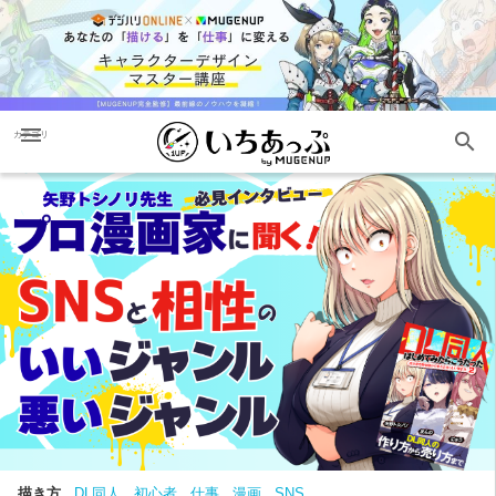
menu
search
カテゴリ
描き方
DL同人
初心者
仕事
漫画
SNS