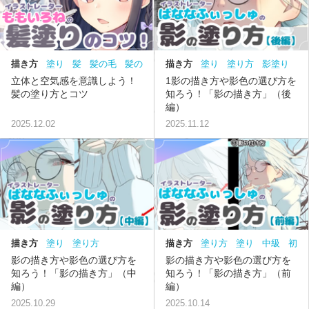
描き方
塗り
髪
髪の毛
髪の
描き方
塗り
塗り方
影塗り
塗り
立体と空気感を意識しよう！
1影の描き方や影色の選び方を
髪の塗り方とコツ
知ろう！「影の描き方」（後
編）
2025.12.02
2025.11.12
描き方
塗り
塗り方
描き方
塗り方
塗り
中級
初
級
影の描き方や影色の選び方を
影の描き方や影色の選び方を
知ろう！「影の描き方」（中
知ろう！「影の描き方」（前
編）
編）
2025.10.29
2025.10.14