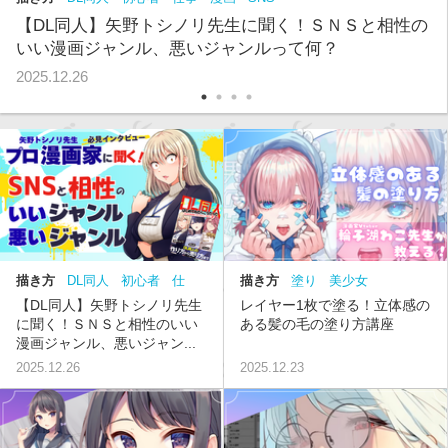
【DL同人】矢野トシノリ先生に聞く！ＳＮＳと相性の
いい漫画ジャンル、悪いジャンルって何？
2025.12.26
描き方
DL同人
初心者
仕
描き方
塗り
美少女
事
漫画
SNS
【DL同人】矢野トシノリ先生
レイヤー1枚で塗る！立体感の
に聞く！ＳＮＳと相性のいい
ある髪の毛の塗り方講座
漫画ジャンル、悪いジャン...
2025.12.26
2025.12.23