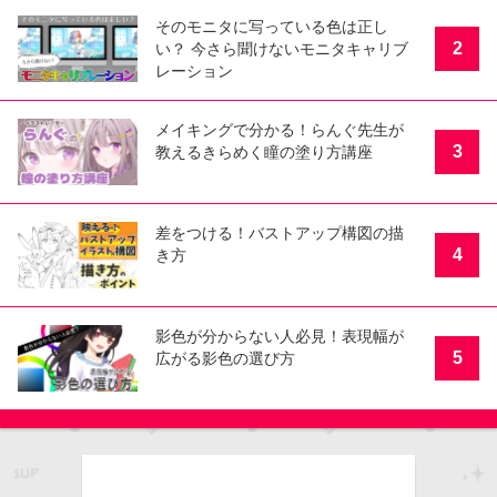
そのモニタに写っている色は正し
2
い？ 今さら聞けないモニタキャリブ
レーション
メイキングで分かる！らんぐ先生が
3
教えるきらめく瞳の塗り方講座
差をつける！バストアップ構図の描
4
き方
影色が分からない人必見！表現幅が
5
広がる影色の選び方