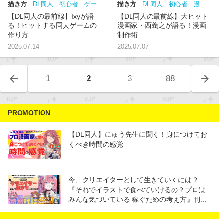
描き方
DL同人
初心者
ゲー
描き方
DL同人
初心者
漫
ム
仕事
画
仕事
【DL同人の最前線】Ixyが語
【DL同人の最前線】大ヒット
る！ヒットする同人ゲームの
漫画家・西義之が語る！漫画
作り方
制作術
2025.07.14
2025.07.07
arrow_back
arrow_forward
1
2
3
88
PROMOTION
【DL同人】にゅう先生に聞く！身につけてお
くべき時間の感覚
今、クリエイターとして生きていくには？
『それでイラストで食べていけるの？プロは
みんな気づいている 稼ぐための考え方』刊...